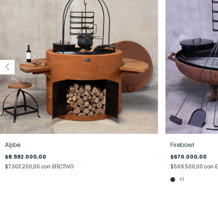
Aljibe
Firebowl
$8.592.000,00
$670.000,00
$7.303.200,00
con
EFECTIVO
$569.500,00
con
E
+1